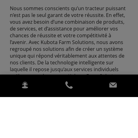
Nous sommes conscients qu’un tracteur puissant
n’est pas le seul garant de votre réussite. En effet,
vous avez besoin d’une combinaison de produits,
de services, et d’assistance pour améliorer vos
chances de réussite et votre compétitivité à
l’avenir. Avec Kubota Farm Solutions, nous avons
regroupé nos solutions afin de créer un système
unique qui répond véritablement aux attentes de
nos clients. De la technologie intelligente sur
laquelle il repose jusqu’aux services individuels
qu’il propose, le concept Kubota Farm Solutions
offre des avantages parfaitement
complémentaires et révélateurs de notre
engagement à toujours continuer d’améliorer
notre soutien, aujourd’hui comme demain.